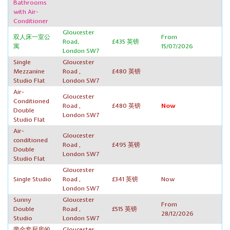
Bathrooms
with Air-
Conditioner
Gloucester
双人床一室公
From
Road,
£435 英镑
寓
15/07/2026
London SW7
Single
Gloucester
Mezzanine
Road ,
£480 英镑
Studio Flat
London SW7
Air-
Gloucester
Conditioned
Road ,
£480 英镑
Now
Double
London SW7
Studio Flat
Air-
Gloucester
conditioned
Road ,
£495 英镑
Double
London SW7
Studio Flat
Gloucester
Single Studio
Road ,
£341 英镑
Now
London SW7
Sunny
Gloucester
From
Double
Road ,
£515 英镑
28/12/2026
Studio
London SW7
带全套厨房的
Gloucester