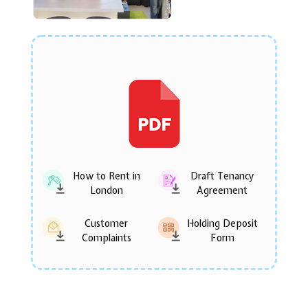
How to Rent in
Draft Tenancy
London
Agreement
Customer
Holding Deposit
Complaints
Form