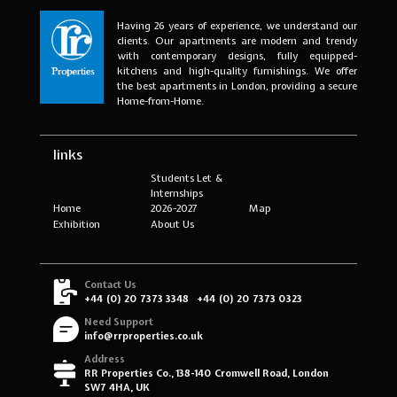
Having 26 years of experience, we understand our
clients. Our apartments are modern and trendy
with contemporary designs, fully equipped-
kitchens and high-quality furnishings. We offer
the best apartments in London, providing a secure
Home-from-Home.
links
Students Let &
Internships
Home
2026-2027
Map
Exhibition
About Us
Contact Us
+44 (0) 20 7373 3348
+44 (0) 20 7373 0323
Need Support
info@rrproperties.co.uk
Address
RR Properties Co., 138-140 Cromwell Road, London
SW7 4HA, UK